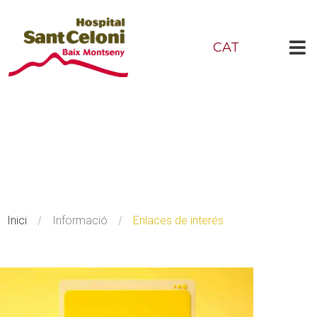
CAT
Información
al usuario
/
/
Inici
Informació
Enlaces de interés