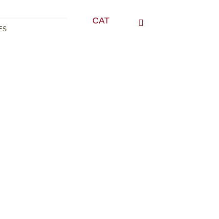
CAT
ES
TENGO QUE INGRESAR
E
DERECHOS Y DEBERES
VICIOS
MUTUAS CONCERTADAS
ÉS
HORARIOS
JAS
COMO LLEGAR
LUT
CANAL DE DENÚNCIAS