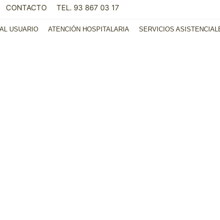
CONTACTO
TEL. 93 867 03 17
AL USUARIO
ATENCIÓN HOSPITALARIA
SERVICIOS ASISTENCIAL
ión
NORMATIVA
PEDIR UN INFORM
o
UBICACIÓN DE LOS SER
ENLACES DE INTER
SUGERENCIAS Y QUE
ENCUESTAS CATSA