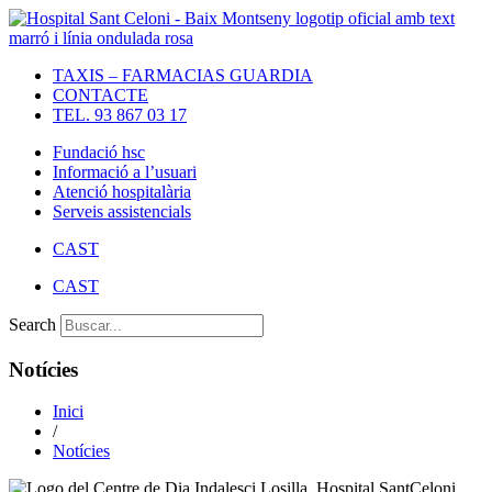
Vés
al
contingut
TAXIS – FARMACIAS GUARDIA
CONTACTE
TEL. 93 867 03 17
Fundació hsc
Informació a l’usuari
Atenció hospitalària
Serveis assistencials
CAST
CAST
Search
Notícies
Inici
/
Notícies