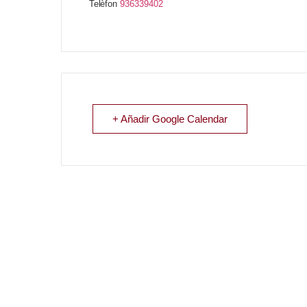
Telèfon
936339402
+ Añadir Google Calendar