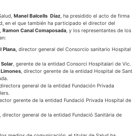
Salud,
Manel Balcells Díaz
, ha presidido el acto de firma
, en el que también ha participado el director del
d,
Ramon Canal Comaposada
, y los representantes de los
an:
 Plana,
director general del Consorcio sanitario Hospital
 Solar
, gerente de la entidad Consorci Hospitalari de Vic.
o Limones
, director gerente de la entidad Hospital de Sant
ada.
directora general de la entidad Fundación Privada
lers.
ector gerente de la entidad Fundació Privada Hospital de
,
director general de la entidad Fundació Sanitària de
los medios de comunicación, el titular de Salud ha