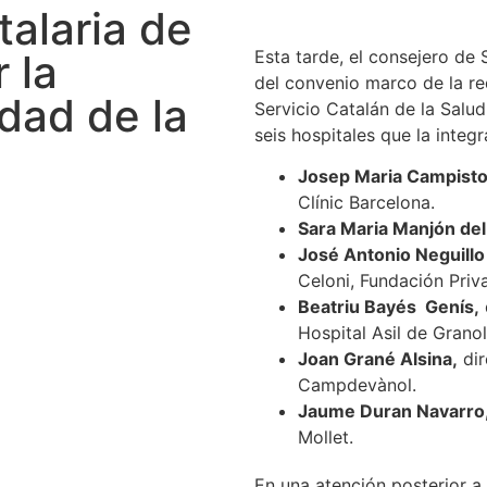
talaria de
Esta tarde, el consejero de 
 la
del convenio marco de la red
idad de la
Servicio Catalán de la Salu
seis hospitales que la integr
Josep Maria Campistol
Clínic Barcelona.
Sara Maria Manjón del
José Antonio Neguill
Celoni, Fundación Priv
Beatriu Bayés Genís,
Hospital Asil de Granol
Joan Grané Alsina,
dir
Campdevànol.
Jaume Duran Navarro
Mollet.
En una atención posterior a 